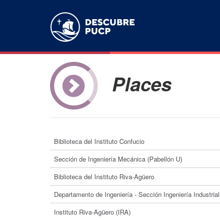
Places
Biblioteca del Instituto Confucio
Sección de Ingeniería Mecánica (Pabellón U)
Biblioteca del Instituto Riva-Agüero
Departamento de Ingeniería - Sección Ingeniería Industrial
Instituto Riva-Agüero (IRA)