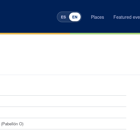
Places
Featured eve
ES
EN
 (Pabellón O)