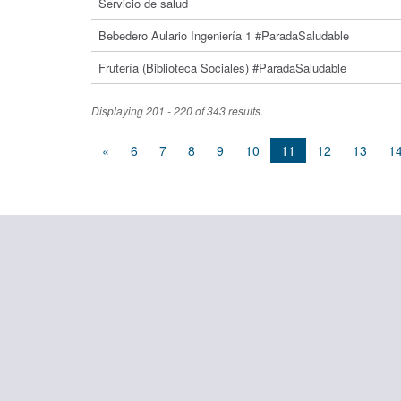
Servicio de salud
Bebedero Aulario Ingeniería 1 #ParadaSaludable
Frutería (Biblioteca Sociales) #ParadaSaludable
Displaying 201 - 220 of 343 results.
«
6
7
8
9
10
11
12
13
1