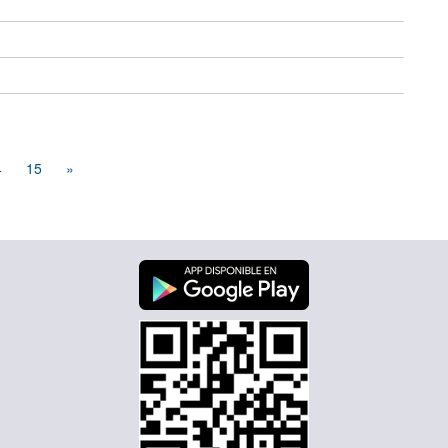
4
15
»