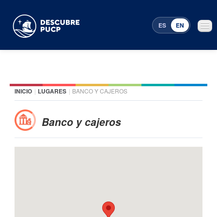
ES
EN
INICIO
|
LUGARES
|
BANCO Y CAJEROS
Places
Featured events
Banco y cajeros
Menu Programming