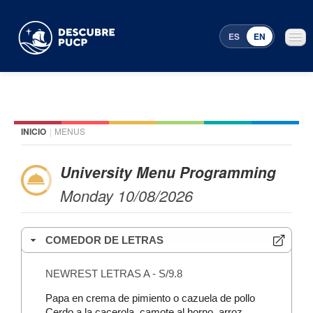
ES
EN
INICIO
|
MENUS
Places
Featured events
University Menu Programming
Monday 10/08/2026
Menu Programming
COMEDOR DE LETRAS
NEWREST LETRAS A - S/9.8
Papa en crema de pimiento o cazuela de pollo
Cerdo a la cacerola, camote al horno, arroz