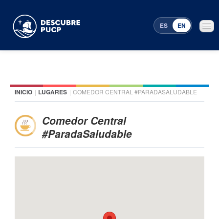
ES
EN
INICIO
|
LUGARES
|
COMEDOR CENTRAL #PARADASALUDABLE
Places
Featured events
Comedor Central
#ParadaSaludable
Menu Programming