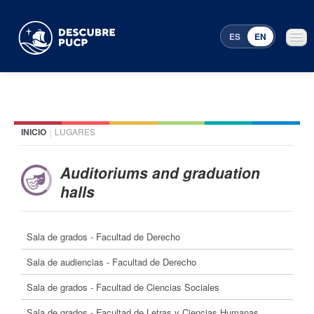
ES
EN
INICIO
|
LUGARES
Places
Featured events
Auditoriums and graduation
halls
Menu Programming
Sala de grados - Facultad de Derecho
Sala de audiencias - Facultad de Derecho
Sala de grados - Facultad de Ciencias Sociales
Sala de grados - Facultad de Letras y Ciencias Humanas