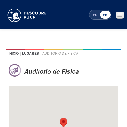
ES
EN
INICIO
|
LUGARES
|
AUDITORIO DE FÍSICA
Places
Featured events
Auditorio de Física
Menu Programming