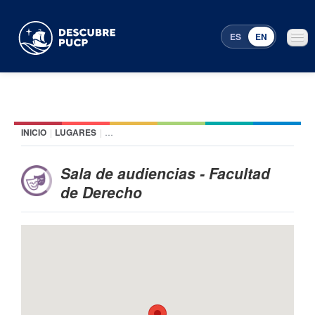
ES
EN
INICIO
|
LUGARES
|
SALA DE AUDIENCIAS - FACULTAD DE DERECHO
Places
Featured events
Sala de audiencias - Facultad
de Derecho
Menu Programming