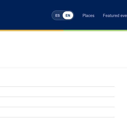
Places
Featured eve
ES
EN