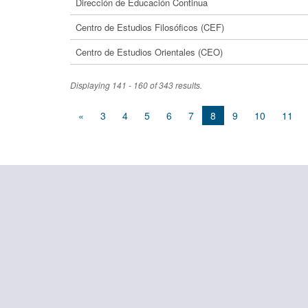
Dirección de Educación Continua
Centro de Estudios Filosóficos (CEF)
Centro de Estudios Orientales (CEO)
Displaying 141 - 160 of 343 results.
«
3
4
5
6
7
8
9
10
11