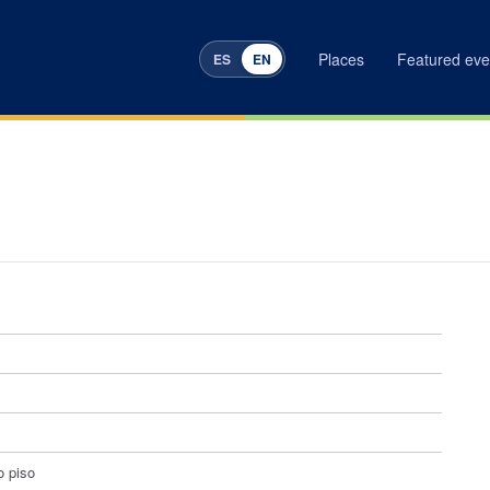
Places
Featured eve
ES
EN
o piso