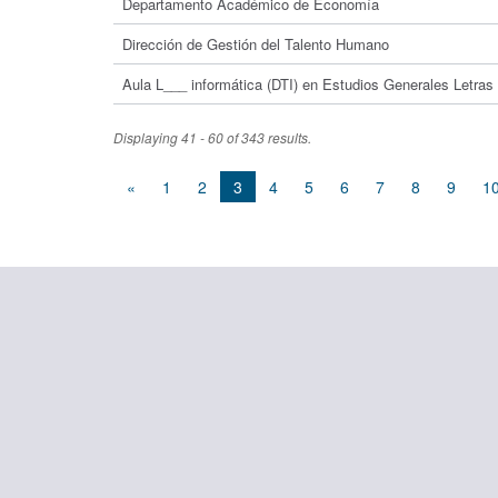
Departamento Académico de Economía
Dirección de Gestión del Talento Humano
Aula L___ informática (DTI) en Estudios Generales Letras
Displaying 41 - 60 of 343 results.
«
1
2
3
4
5
6
7
8
9
1