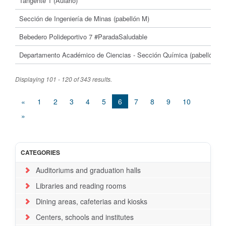
Tangente 1 (Aulario)
Sección de Ingeniería de Minas (pabellón M)
Bebedero Polideportivo 7 #ParadaSaludable
Departamento Académico de Ciencias - Sección Química (pabellón Q)
Displaying 101 - 120 of 343 results.
«
1
2
3
4
5
6
7
8
9
10
»
CATEGORIES
Auditoriums and graduation halls
Libraries and reading rooms
Dining areas, cafeterias and kiosks
Centers, schools and institutes