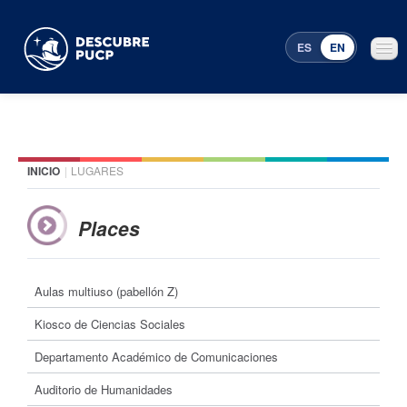
ES
EN
INICIO
|
LUGARES
Places
Featured events
Places
Menu Programming
Aulas multiuso (pabellón Z)
Kiosco de Ciencias Sociales
Departamento Académico de Comunicaciones
Auditorio de Humanidades