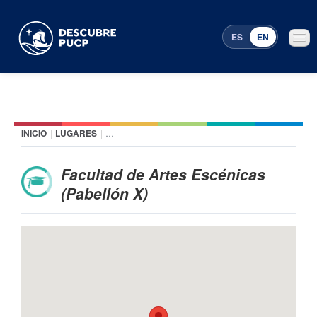
ES
EN
INICIO
|
LUGARES
|
FACULTAD DE ARTES ESCÉNICAS (PABELLÓN X)
Places
Featured events
Facultad de Artes Escénicas
(Pabellón X)
Menu Programming