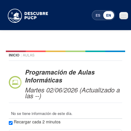
ES
EN
INICIO
|
AULAS
Places
Featured events
Programación de Aulas
Informáticas
Menu Programming
Martes 02/06/2026 (Actualizado a
las --)
No se tiene información de este día.
Recargar cada 2 minutos