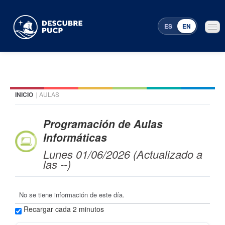
ES
EN
INICIO
|
AULAS
Places
Featured events
Programación de Aulas
Informáticas
Menu Programming
Lunes 01/06/2026 (Actualizado a
las --)
No se tiene información de este día.
Recargar cada 2 minutos