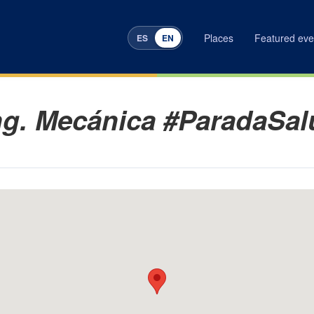
Places
Featured eve
ES
EN
INICIO
|
LU
ng. Mecánica #ParadaSal