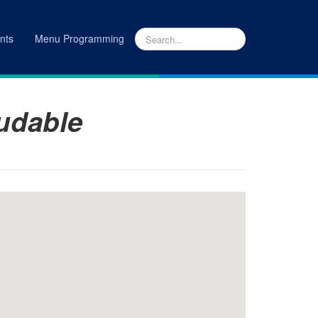
nts
Menu Programming
GARES
|
BEBEDERO ING. MECÁNICA #PARADASALUDABLE
udable