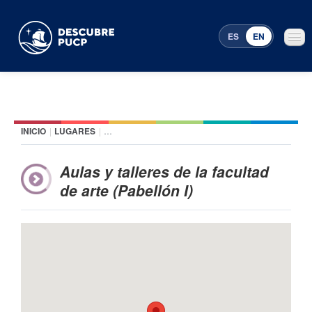
ES
EN
INICIO
|
LUGARES
|
AULAS Y TALLERES DE LA FACULTAD DE ARTE (PAB
Places
Featured events
Aulas y talleres de la facultad
de arte (Pabellón I)
Menu Programming