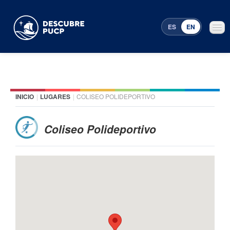
ES
EN
INICIO
|
LUGARES
|
COLISEO POLIDEPORTIVO
Places
Featured events
Coliseo Polideportivo
Menu Programming