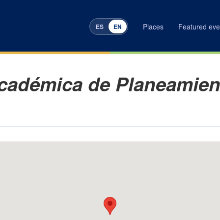
Places
Featured eve
ES
EN
INICIO
|
LUGARES
|
DIRECC
cadémica de Planeamien