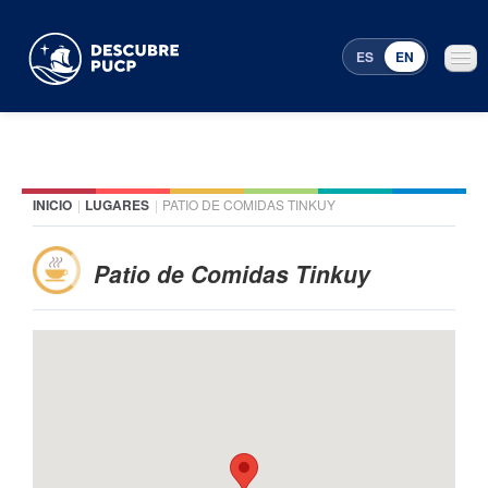
ES
EN
INICIO
|
LUGARES
|
PATIO DE COMIDAS TINKUY
Places
Featured events
Patio de Comidas Tinkuy
Menu Programming