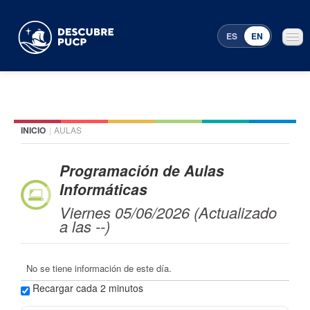
ES
EN
INICIO
|
AULAS
Places
Featured events
Programación de Aulas
Informáticas
Menu Programming
Viernes 05/06/2026 (Actualizado
a las --)
No se tiene información de este día.
Recargar cada 2 minutos