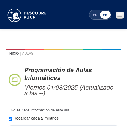
ES
EN
INICIO
|
AULAS
Places
Featured events
Programación de Aulas
Informáticas
Menu Programming
Viernes 01/08/2025 (Actualizado
a las --)
No se tiene información de este día.
Recargar cada 2 minutos