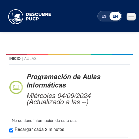
ES
EN
INICIO
|
AULAS
Places
Featured events
Programación de Aulas
Informáticas
Menu Programming
Miércoles 04/09/2024
(Actualizado a las --)
No se tiene información de este día.
Recargar cada 2 minutos