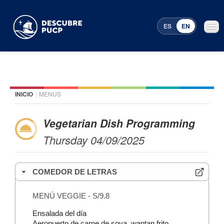
ES
EN
INICIO
|
MENUS
Places
Featured events
Vegetarian Dish Programming
Thursday 04/09/2025
Menu Programming
COMEDOR DE LETRAS
MENÚ VEGGIE - S/9.8
Ensalada del día
Aeropuerto de carne de soya, wantan frito