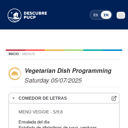
ES
EN
INICIO
|
MENUS
Places
Featured events
Vegetarian Dish Programming
Saturday 05/07/2025
Menu Programming
COMEDOR DE LETRAS
MENÚ VEGGIE - S/9.8
Ensalada del día
Estofado de albóndigas de soya, verduras