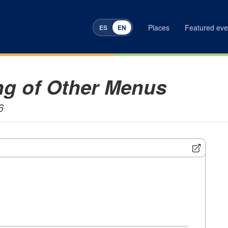
Places
Featured eve
ES
EN
g of Other Menus
6