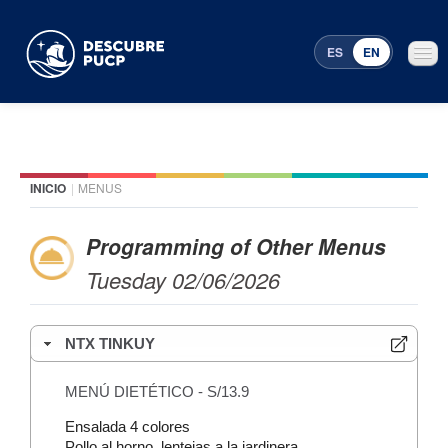
ES
EN
INICIO
|
MENUS
Places
Featured events
Programming of Other Menus
Tuesday 02/06/2026
Menu Programming
NTX TINKUY
MENÚ DIETÉTICO - S/13.9
Ensalada 4 colores
Pollo al horno, lentejas a la jardinera