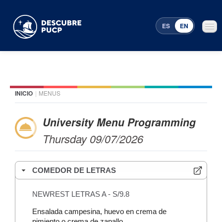
ES
EN
INICIO
|
MENUS
Places
Featured events
University Menu Programming
Thursday 09/07/2026
Menu Programming
COMEDOR DE LETRAS
NEWREST LETRAS A - S/9.8
Ensalada campesina, huevo en crema de
pimiento o crema de zapallo