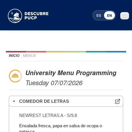
ES
EN
INICIO
|
MENUS
Places
Featured events
University Menu Programming
Tuesday 07/07/2026
Menu Programming
COMEDOR DE LETRAS
NEWREST LETRAS A - S/9.8
Ensalada fresca, papa en salsa de ocopa o
patasca