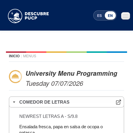
ES
EN
INICIO
|
MENUS
Places
Featured events
University Menu Programming
Tuesday 07/07/2026
Menu Programming
COMEDOR DE LETRAS
NEWREST LETRAS A - S/9.8
Ensalada fresca, papa en salsa de ocopa o
patasca