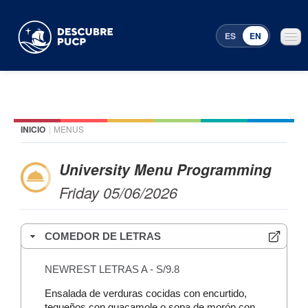
ES
EN
INICIO
|
MENUS
Places
Featured events
University Menu Programming
Friday 05/06/2026
Menu Programming
COMEDOR DE LETRAS
NEWREST LETRAS A - S/9.8
Ensalada de verduras cocidas con encurtido,
tequeños con guacamole o sopa de morón con