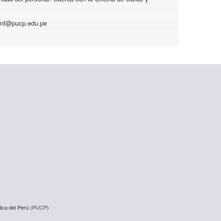
dinf@pucp.edu.pe
ica del Perú (
PUCP
)