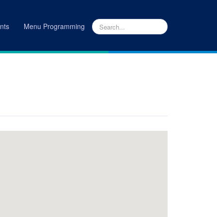
nts
Menu Programming
CIO
|
LUGARES
|
DIRECCIÓN DE INFRAESTRUCTURA (DINF)