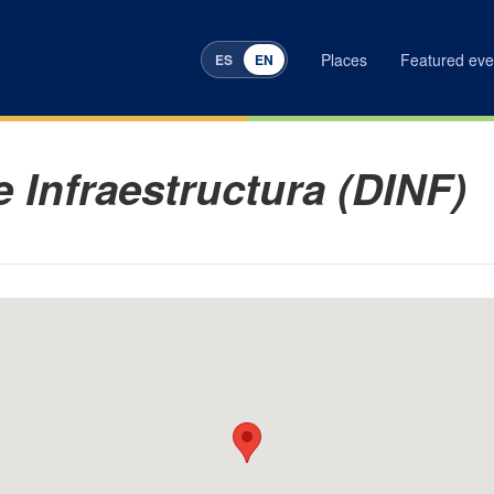
Places
Featured eve
ES
EN
INI
e Infraestructura (DINF)